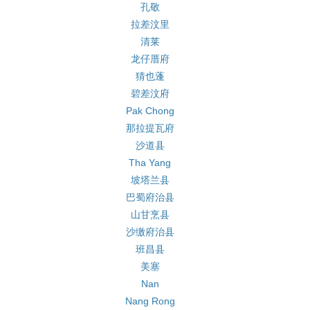
孔敬
拉差汶里
清莱
龙仔厝府
猜也蓬
碧差汶府
Pak Chong
那拉提瓦府
沙道县
Tha Yang
坡塔兰县
巴蜀府治县
山甘烹县
沙缴府治县
班昌县
美塞
Nan
Nang Rong