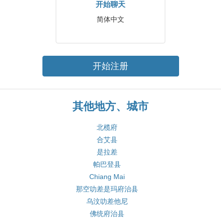
开始聊天
简体中文
开始注册
其他地方、城市
北榄府
合艾县
是拉差
帕巴登县
Chiang Mai
那空叻差是玛府治县
乌汶叻差他尼
佛统府治县