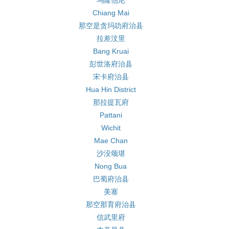
乌隆他尼
Chiang Mai
那空是贪玛叻府治县
拉差汶里
Bang Kruai
彭世洛府治县
宋卡府治县
Hua Hin District
那拉提瓦府
Pattani
Wichit
Mae Chan
沙没颂堪
Nong Bua
巴蜀府治县
美塞
那空那育府治县
信武里府