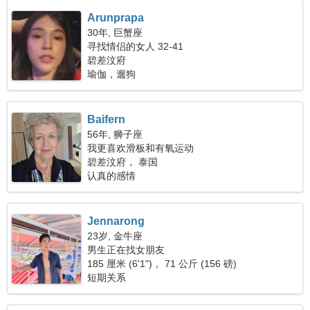
Arunprapa
30年, 巨蟹座
寻找情侣的女人 32-41
碧差汶府
瑜伽，遛狗
Baifern
56年, 狮子座
我更喜欢滑板和有氧运动
碧差汶府， 泰国
认真的感情
Jennarong
23岁, 金牛座
男生正在找女朋友
185 厘米 (6'1")， 71 公斤 (156 磅)
短期关系