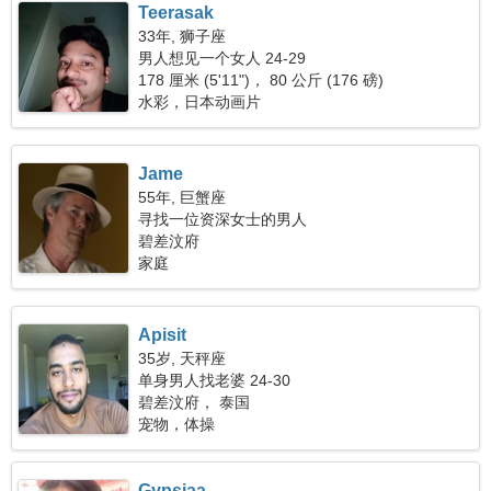
Teerasak
33年, 狮子座
男人想见一个女人 24-29
178 厘米 (5'11")， 80 公斤 (176 磅)
水彩，日本动画片
Jame
55年, 巨蟹座
寻找一位资深女士的男人
碧差汶府
家庭
Apisit
35岁, 天秤座
单身男人找老婆 24-30
碧差汶府， 泰国
宠物，体操
Gypsiaa