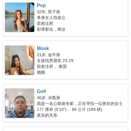
Pop
32年, 双子座
单身女人找老公
碧差汶府
彩弹射击，商业
Mook
21岁, 金牛座
女孩找男朋友 23-29
碧差汶府， 泰国
婚姻
Golf
46岁, 水瓶座
我是一名心脏病专家，正在寻找一位善良的女士
177 厘米 (5'10")， 86 公斤 (189 磅)
真实的关系