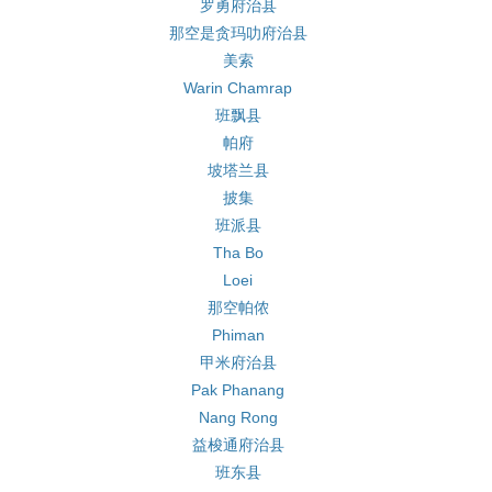
罗勇府治县
那空是贪玛叻府治县
美索
Warin Chamrap
班飘县
帕府
坡塔兰县
披集
班派县
Tha Bo
Loei
那空帕侬
Phiman
甲米府治县
Pak Phanang
Nang Rong
益梭通府治县
班东县