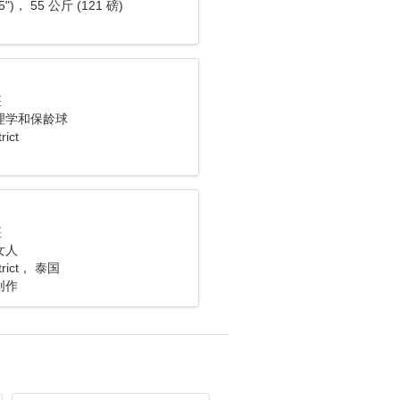
5")， 55 公斤 (121 磅)
座
理学和保龄球
rict
座
女人
strict， 泰国
创作