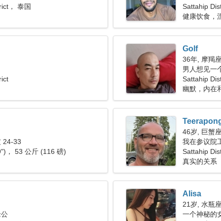
strict， 泰国
Sattahip Dist
健康饮食，
Golf
36年, 摩羯
男人想见一个女
ict
Sattahip Di
幽默，内在
Teerapon
46岁, 巨蟹
24-33
我在参议院
9")， 53 公斤 (116 磅)
Sattahip Dist
真实的关系
Alisa
21岁, 水瓶
老公
一个神秘的