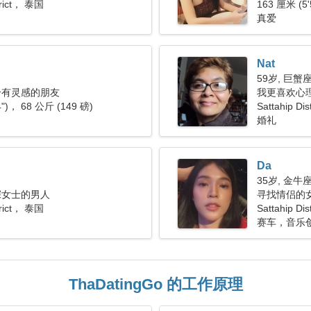
strict， 泰国
163 厘米 (5'
真爱
Nat
59岁, 巨蟹
个有灵感的朋友
我更喜欢心
4")， 68 公斤 (149 磅)
Sattahip Dist
婚礼
Da
35岁, 金牛
深女士的男人
寻找情侣的
strict， 泰国
Sattahip Di
赛车，音乐
ThaDatingGo 的工作原理