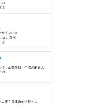
rict
漂流
座
人 25-31
strict， 泰国
和谐
g
座
工作，正在寻找一个漂亮的女人
rict
座
女人正在寻找像你这样的人